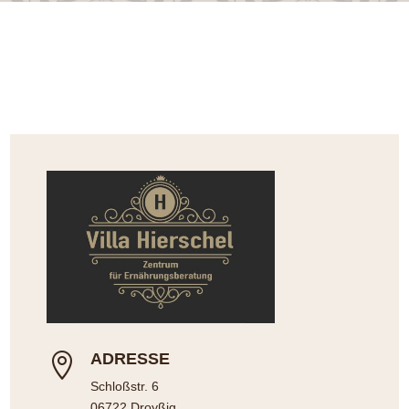
ADRESSE

Schloßstr. 6
06722 Droyßig